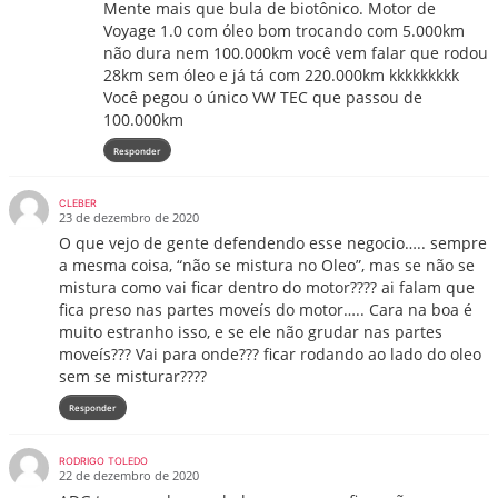
Mente mais que bula de biotônico. Motor de
Voyage 1.0 com óleo bom trocando com 5.000km
não dura nem 100.000km você vem falar que rodou
28km sem óleo e já tá com 220.000km kkkkkkkkk
Você pegou o único VW TEC que passou de
100.000km
Responder
CLEBER
23 de dezembro de 2020
O que vejo de gente defendendo esse negocio….. sempre
a mesma coisa, “não se mistura no Oleo”, mas se não se
mistura como vai ficar dentro do motor???? ai falam que
fica preso nas partes moveís do motor….. Cara na boa é
muito estranho isso, e se ele não grudar nas partes
moveís??? Vai para onde??? ficar rodando ao lado do oleo
sem se misturar????
Responder
RODRIGO TOLEDO
22 de dezembro de 2020