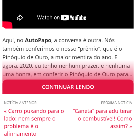
Aqui, no
AutoPapo
, a conversa é outra. Nós
também conferimos o nosso “prêmio”, que é o
Pinóquio de Ouro, a maior mentira do ano. E
agora, 2020, eu tenho nenhum prazer, e nenhuma
uma honra, em conferir o Pinóquio de Ouro para…
o Militec.
CONTINUAR LENDO
NOTÍCIA ANTERIOR
PRÓXIMA NOTÍCIA
« Carro puxando para o
“Caneta” para adulterar
lado: nem sempre o
o combustível! Como
problema é o
assim? »
alinhamento