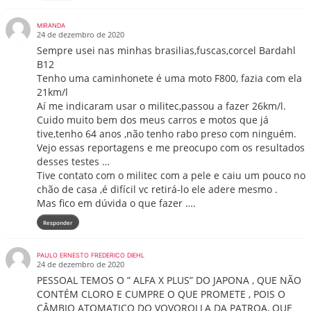
MIRANDA
24 de dezembro de 2020
Sempre usei nas minhas brasilias,fuscas,corcel Bardahl
B12
Tenho uma caminhonete é uma moto F800, fazia com ela
21km/l
Aí me indicaram usar o militec,passou a fazer 26km/l.
Cuido muito bem dos meus carros e motos que já
tive,tenho 64 anos ,não tenho rabo preso com ninguém.
Vejo essas reportagens e me preocupo com os resultados
desses testes …
Tive contato com o militec com a pele e caiu um pouco no
chão de casa ,é difícil vc retirá-lo ele adere mesmo .
Mas fico em dúvida o que fazer ….
Responder
PAULO ERNESTO FREDERICO DIEHL
24 de dezembro de 2020
PESSOAL TEMOS O ” ALFA X PLUS” DO JAPONA , QUE NÃO
CONTÉM CLORO E CUMPRE O QUE PROMETE , POIS O
CÂMBIO ATOMATICO DO VOVOROLLA DA PATROA, QUE