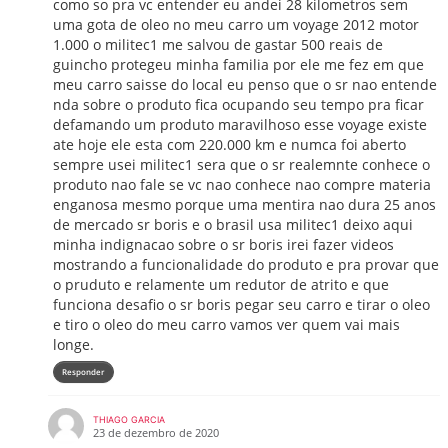
como so pra vc entender eu andei 28 kilometros sem
uma gota de oleo no meu carro um voyage 2012 motor
1.000 o militec1 me salvou de gastar 500 reais de
guincho protegeu minha familia por ele me fez em que
meu carro saisse do local eu penso que o sr nao entende
nda sobre o produto fica ocupando seu tempo pra ficar
defamando um produto maravilhoso esse voyage existe
ate hoje ele esta com 220.000 km e numca foi aberto
sempre usei militec1 sera que o sr realemnte conhece o
produto nao fale se vc nao conhece nao compre materia
enganosa mesmo porque uma mentira nao dura 25 anos
de mercado sr boris e o brasil usa militec1 deixo aqui
minha indignacao sobre o sr boris irei fazer videos
mostrando a funcionalidade do produto e pra provar que
o pruduto e relamente um redutor de atrito e que
funciona desafio o sr boris pegar seu carro e tirar o oleo
e tiro o oleo do meu carro vamos ver quem vai mais
longe.
Responder
THIAGO GARCIA
23 de dezembro de 2020