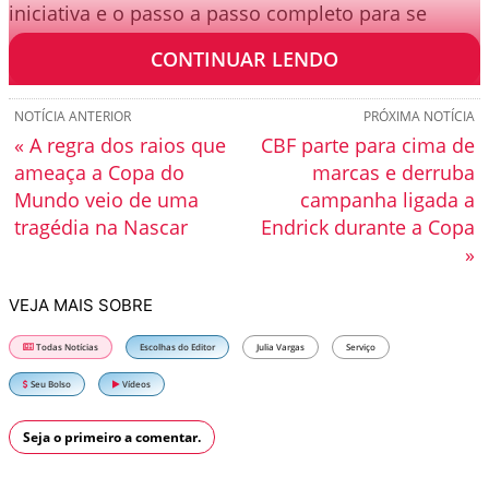
iniciativa e o passo a passo completo para se
cadastrar.
CONTINUAR LENDO
NOTÍCIA ANTERIOR
PRÓXIMA NOTÍCIA
« A regra dos raios que
CBF parte para cima de
ameaça a Copa do
marcas e derruba
Mundo veio de uma
campanha ligada a
tragédia na Nascar
Endrick durante a Copa
»
VEJA MAIS SOBRE
Todas Notícias
Escolhas do Editor
Julia Vargas
Serviço
Seu Bolso
Vídeos
Seja o primeiro a comentar.