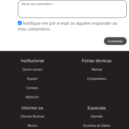
Deixe
seu
comentário
Notifique-me por e-mail se alguém responder ao
meu comentário.
Comentar
Institucional
Fichas técnicas
Quem somos
Marcas
Equipe
Comparativo
Contato
Mídia Kit
Informe-se
Especiais
Últimas Notícias
Opinião
Motos
Escolhas do Editor