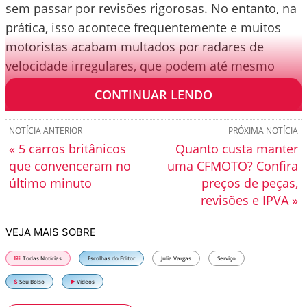
sem passar por revisões rigorosas. No entanto, na
prática, isso acontece frequentemente e muitos
motoristas acabam multados por radares de
velocidade irregulares, que podem até mesmo
estar descalibrados e cometer erros.
CONTINUAR LENDO
NOTÍCIA ANTERIOR
PRÓXIMA NOTÍCIA
« 5 carros britânicos
Quanto custa manter
que convenceram no
uma CFMOTO? Confira
último minuto
preços de peças,
revisões e IPVA »
VEJA MAIS SOBRE
Todas Notícias
Escolhas do Editor
Julia Vargas
Serviço
Seu Bolso
Vídeos