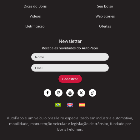
Dicas do Boris
Seu Bolso
Vídeos
Web Stories
Eletrificação
Ofertas
Newsletter
Receba as novidades do AutoPapo
Nome
Email
Cadastrar
AutoPapo é um veículo brasileiro especializado em indústria automotiva,
mobilidade, manutenção veicular e legislação de trânsito, fundado por
Boris Feldman.