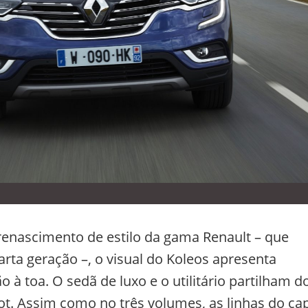
enascimento de estilo da gama Renault – que
ta geração –, o visual do Koleos apresenta
 à toa. O sedã de luxo e o utilitário partilham d
ot. Assim como no três volumes, as linhas do ca