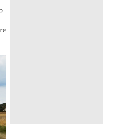
o
tre