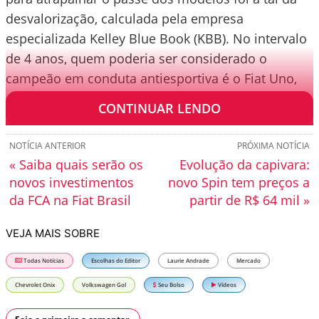
desvalorização, calculada pela empresa
especializada Kelley Blue Book (KBB). No intervalo
de 4 anos, quem poderia ser considerado o
campeão em conduta antiesportiva é o Fiat Uno,
que desvalorizou 64%.
CONTINUAR LENDO
NOTÍCIA ANTERIOR
PRÓXIMA NOTÍCIA
« Saiba quais serão os
Evolução da capivara:
novos investimentos
novo Spin tem preços a
da FCA na Fiat Brasil
partir de R$ 64 mil »
VEJA MAIS SOBRE
Todas Notícias
Escolhas do Editor
Laurie Andrade
Mercado
Chevrolet Onix
Volkswagen Gol
Seu Bolso
Vídeos