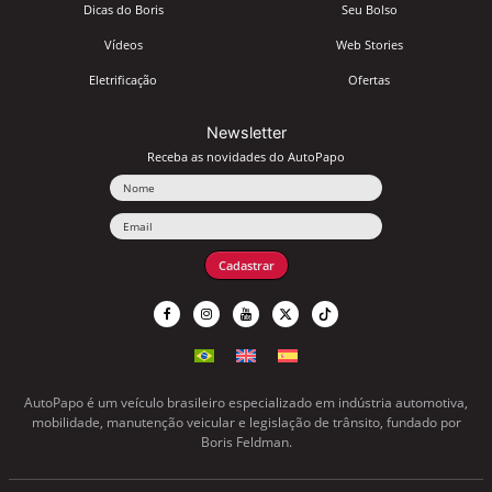
Dicas do Boris
Seu Bolso
Vídeos
Web Stories
Eletrificação
Ofertas
Newsletter
Receba as novidades do AutoPapo
Nome
Email
Cadastrar
AutoPapo é um veículo brasileiro especializado em indústria automotiva,
mobilidade, manutenção veicular e legislação de trânsito, fundado por
Boris Feldman.