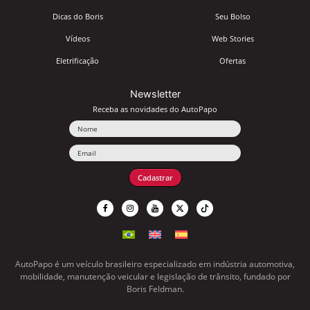
Dicas do Boris
Seu Bolso
Vídeos
Web Stories
Eletrificação
Ofertas
Newsletter
Receba as novidades do AutoPapo
Nome
Email
Cadastrar
AutoPapo é um veículo brasileiro especializado em indústria automotiva,
mobilidade, manutenção veicular e legislação de trânsito, fundado por
Boris Feldman.