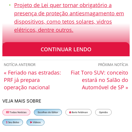
Projeto de Lei quer tornar obrigatório a
presença de proteção antiesmagamento em
dispositivos, como tetos solares, vidros
elétricos, dentre outros.
[TRANSCRIÇÃO]
CONTINUAR LENDO
NOTÍCIA ANTERIOR
PRÓXIMA NOTÍCIA
« Feriado nas estradas:
Fiat Toro SUV: conceito
PRF já prepara
estará no Salão do
operação nacional
Automóvel de SP »
VEJA MAIS SOBRE
Todas Notícias
Escolhas do Editor
Boris Feldman
Opinião
Seu Bolso
Vídeos