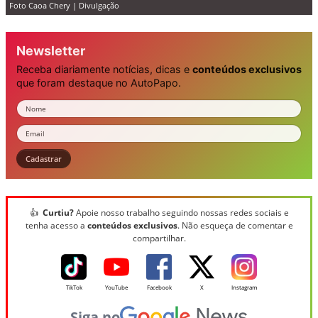
Foto Caoa Chery | Divulgação
Newsletter
Receba diariamente notícias, dicas e
conteúdos exclusivos
que foram destaque no AutoPapo.
Nome
Email
Cadastrar
👍
Curtiu?
Apoie nosso trabalho seguindo nossas redes sociais e
tenha acesso a
conteúdos exclusivos
. Não esqueça de comentar e
compartilhar.
TikTok
YouTube
Facebook
X
Instagram
Siga no