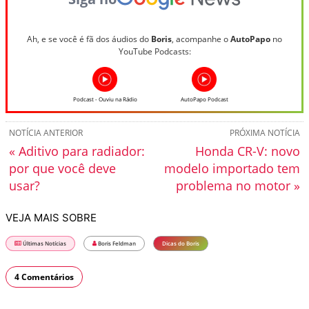
Ah, e se você é fã dos áudios do
Boris
, acompanhe o
AutoPapo
no
YouTube Podcasts:
Podcast - Ouviu na Rádio
AutoPapo Podcast
NOTÍCIA ANTERIOR
PRÓXIMA NOTÍCIA
« Aditivo para radiador:
Honda CR-V: novo
por que você deve
modelo importado tem
usar?
problema no motor »
VEJA MAIS SOBRE
Últimas Notícias
Boris Feldman
Dicas do Boris
4 Comentários