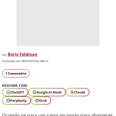
Boris Feldman
Por
Publicado em 29/07/2019 às 06h15
1 Comentário
RESUMIR COM:
ChatGPT
Google AI Mode
Claude
Perplexity
Grok
Quando se para um carro no posto para abastecer,