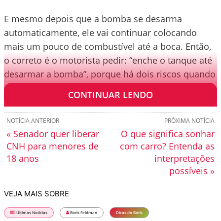
E mesmo depois que a bomba se desarma
automaticamente, ele vai continuar colocando
mais um pouco de combustível até a boca. Então,
o correto é o motorista pedir: “enche o tanque até
desarmar a bomba”, porque há dois riscos quando
se completa até a boca.
CONTINUAR LENDO
NOTÍCIA ANTERIOR
PRÓXIMA NOTÍCIA
« Senador quer liberar
O que significa sonhar
CNH para menores de
com carro? Entenda as
18 anos
interpretações
possíveis »
VEJA MAIS SOBRE
Últimas Notícias
Boris Feldman
Dicas do Boris