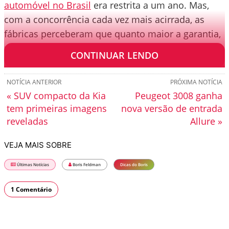
automóvel no Brasil
era restrita a um ano. Mas,
com a concorrência cada vez mais acirrada, as
fábricas perceberam que quanto maior a garantia,
maior a confiança do cliente no produto.
CONTINUAR LENDO
NOTÍCIA ANTERIOR
PRÓXIMA NOTÍCIA
« SUV compacto da Kia
Peugeot 3008 ganha
tem primeiras imagens
nova versão de entrada
reveladas
Allure »
VEJA MAIS SOBRE
Últimas Notícias
Boris Feldman
Dicas do Boris
1 Comentário