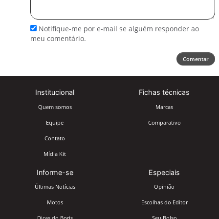
seu
comentário
Notifique-me por e-mail se alguém responder ao
meu comentário.
Comentar
Institucional
Fichas técnicas
Quem somos
Marcas
Equipe
Comparativo
Contato
Mídia Kit
Informe-se
Especiais
Últimas Notícias
Opinião
Motos
Escolhas do Editor
Dicas do Boris
Seu Bolso