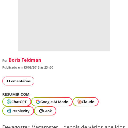
Boris Feldman
Por
Publicado em 13/09/2018 às 23h30
3 Comentários
RESUMIR COM:
ChatGPT
Google AI Mode
Claude
Perplexity
Grok
Devagoster, Vagaroster… depois de vários apelidos