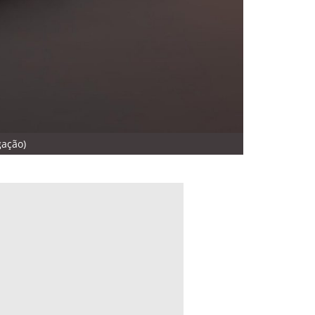
gação)