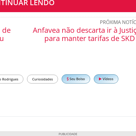
TINUAR LENDO
PRÓXIMA NOTÍC
 de
Anfavea não descarta ir à Justi
iu
para manter tarifas de SKD
Seu Bolso
Vídeos
o Rodrigues
Curiosidades