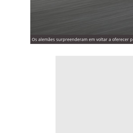
Os alemães surpreenderam em voltar a oferecer pe