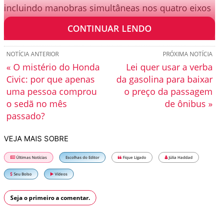
incluindo manobras simultâneas nos quatro eixos
de controle.
CONTINUAR LENDO
NOTÍCIA ANTERIOR
PRÓXIMA NOTÍCIA
« O mistério do Honda
Lei quer usar a verba
Civic: por que apenas
da gasolina para baixar
uma pessoa comprou
o preço da passagem
o sedã no mês
de ônibus »
passado?
VEJA MAIS SOBRE
Últimas Notícias
Escolhas do Editor
Fique Ligado
Júlia Haddad
Seu Bolso
Vídeos
Seja o primeiro a comentar.