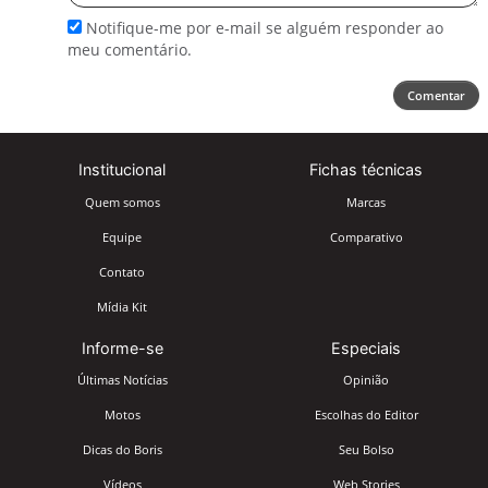
Notifique-me por e-mail se alguém responder ao
meu comentário.
Comentar
Institucional
Fichas técnicas
Quem somos
Marcas
Equipe
Comparativo
Contato
Mídia Kit
Informe-se
Especiais
Últimas Notícias
Opinião
Motos
Escolhas do Editor
Dicas do Boris
Seu Bolso
Vídeos
Web Stories