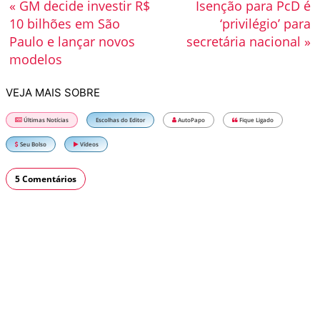
« GM decide investir R$
Isenção para PcD é
10 bilhões em São
‘privilégio’ para
Paulo e lançar novos
secretária nacional »
modelos
VEJA MAIS SOBRE
Últimas Notícias
Escolhas do Editor
AutoPapo
Fique Ligado
Seu Bolso
Vídeos
5 Comentários