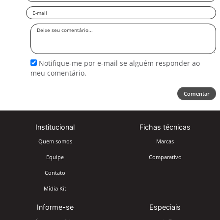
Email
Deixe
seu
comentário
Notifique-me por e-mail se alguém responder ao
meu comentário.
Comentar
Institucional
Fichas técnicas
Quem somos
Marcas
Equipe
Comparativo
Contato
Mídia Kit
Informe-se
Especiais