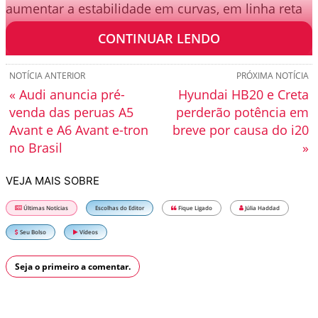
aumentar a estabilidade em curvas, em linha reta
e sob a ação de ventos laterais.
CONTINUAR LENDO
NOTÍCIA ANTERIOR
PRÓXIMA NOTÍCIA
« Audi anuncia pré-
Hyundai HB20 e Creta
venda das peruas A5
perderão potência em
Avant e A6 Avant e-tron
breve por causa do i20
no Brasil
»
VEJA MAIS SOBRE
Últimas Notícias
Escolhas do Editor
Fique Ligado
Júlia Haddad
Seu Bolso
Vídeos
Seja o primeiro a comentar.