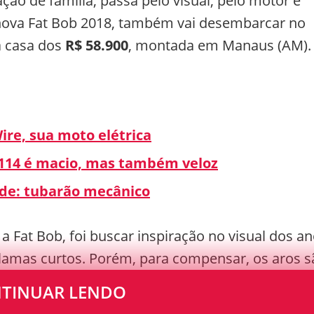
ção de família, passa pelo visual, pelo motor e
A nova Fat Bob 2018, também vai desembarcar no
a casa dos
R$ 58.900
, montada em Manaus (AM).
ire, sua moto elétrica
 114 é macio, mas também veloz
ide: tubarão mecânico
a Fat Bob, foi buscar inspiração no visual dos a
lamas curtos. Porém, para compensar, os aros s
 diâmetro.
TINUAR LENDO