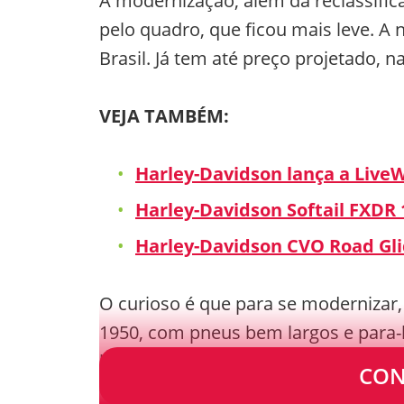
A modernização, além da reclassifica
pelo quadro, que ficou mais leve. 
Brasil. Já tem até preço projetado, n
VEJA TAMBÉM:
Harley-Davidson lança a LiveW
Harley-Davidson Softail FXDR
Harley-Davidson CVO Road Gl
O curioso é que para se modernizar, 
1950, com pneus bem largos e para-
bem menores, com 16 polegadas de
CON