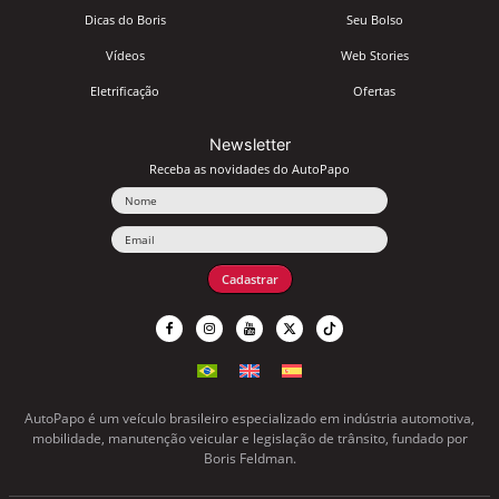
Dicas do Boris
Seu Bolso
Vídeos
Web Stories
Eletrificação
Ofertas
Newsletter
Receba as novidades do AutoPapo
Nome
Email
Cadastrar
AutoPapo é um veículo brasileiro especializado em indústria automotiva,
mobilidade, manutenção veicular e legislação de trânsito, fundado por
Boris Feldman.