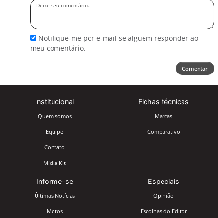
Deixe
seu
comentário
Notifique-me por e-mail se alguém responder ao
meu comentário.
Comentar
Institucional
Fichas técnicas
Quem somos
Marcas
Equipe
Comparativo
Contato
Mídia Kit
Informe-se
Especiais
Últimas Notícias
Opinião
Motos
Escolhas do Editor