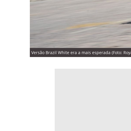
Versão Brazil White era a mais esperada (Foto: Roya