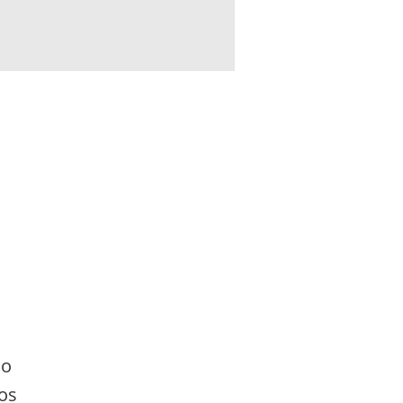
do
os