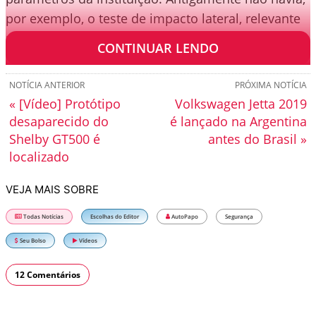
por exemplo, o teste de impacto lateral, relevante
para avaliação da segurança para adultos e bebês.
CONTINUAR LENDO
NOTÍCIA ANTERIOR
PRÓXIMA NOTÍCIA
« [Vídeo] Protótipo
Volkswagen Jetta 2019
desaparecido do
é lançado na Argentina
Shelby GT500 é
antes do Brasil »
localizado
VEJA MAIS SOBRE
Todas Notícias
Escolhas do Editor
AutoPapo
Segurança
Seu Bolso
Vídeos
12 Comentários