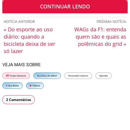
para atender à demanda atual e futura.
CONTINUAR LENDO
NOTÍCIA ANTERIOR
PRÓXIMA NOTÍCIA
« Do esporte ao uso
WAGs da F1: entenda
diário: quando a
quem são e quais as
bicicleta deixa de ser
polêmicas do grid »
só lazer
VEJA MAIS SOBRE
Todas Notícias
Escolhas do Editor
Fernando Calmon
Opinião
Seu Bolso
Vídeos
2 Comentários