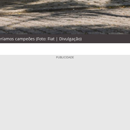
eríamos campeões (Foto: Fiat | Divulgação)