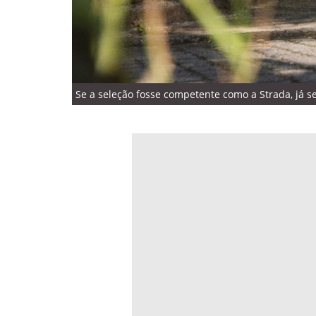
Se a seleção fosse competente como a Strada, já s