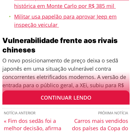
histórica em Monte Carlo por R$ 385 mil
Militar usa papelão para aprovar Jeep em
inspeção veicular
Vulnerabilidade frente aos rivais
chineses
O novo posicionamento de preço deixa o sedã
japonês em uma situação vulnerável contra
concorrentes eletrificados modernos. A versão de
entrada para o público geral, a XEi, subiu para R$
177.590.
CONTINUAR LENDO
NOTÍCIA ANTERIOR
PRÓXIMA NOTÍCIA
« Fim dos sedãs foi a
Carros mais vendidos
melhor decisão, afirma
dos países da Copa do