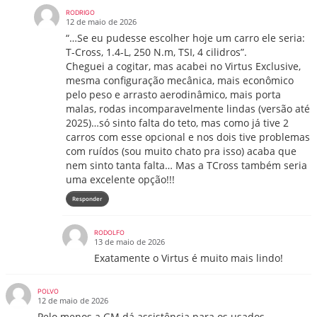
RODRIGO
12 de maio de 2026
“…Se eu pudesse escolher hoje um carro ele seria:
T-Cross, 1.4-L, 250 N.m, TSI, 4 cilidros”.
Cheguei a cogitar, mas acabei no Virtus Exclusive,
mesma configuração mecânica, mais econômico
pelo peso e arrasto aerodinâmico, mais porta
malas, rodas incomparavelmente lindas (versão até
2025)…só sinto falta do teto, mas como já tive 2
carros com esse opcional e nos dois tive problemas
com ruídos (sou muito chato pra isso) acaba que
nem sinto tanta falta… Mas a TCross também seria
uma excelente opção!!!
Responder
RODOLFO
13 de maio de 2026
Exatamente o Virtus é muito mais lindo!
POLVO
12 de maio de 2026
Pelo menos a GM dá assistência para os usados,