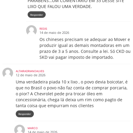
PARABÉNS…UM COMENTARIO EM 33 DESSE SITE
LIXO QUE FALOU UMA VERDADE.
Responder
REGIS
14 de maio de 2026
Os chineses precisam se adequar ao Mover e
produzir igual as demais montadoras em um
prazo de 3 a 5 anos. Consulte a lei. Só CKD ou
SKD vai pagar imposto de importado.
ALTAIRADRIANOALVES
12 de maio de 2026
Uma verdadeira piada 10 x lixo , o povo devia boicotar, é
que no Brasil o povo não faz conta de comprar porcaria,
o pior? A Chevrolet pede pra trocar óleo em
concessionária, chega lá deixa um rim como pagto de
tanta coisa que empurram nos clientes
Responder
MARCO
14 de maio de 2026