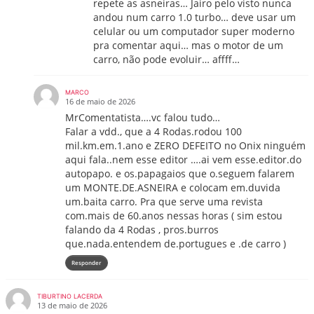
repete as asneiras… Jairo pelo visto nunca
andou num carro 1.0 turbo… deve usar um
celular ou um computador super moderno
pra comentar aqui… mas o motor de um
carro, não pode evoluir… affff…
MARCO
16 de maio de 2026
MrComentatista….vc falou tudo…
Falar a vdd., que a 4 Rodas.rodou 100
mil.km.em.1.ano e ZERO DEFEITO no Onix ninguém
aqui fala..nem esse editor ….ai vem esse.editor.do
autopapo. e os.papagaios que o.seguem falarem
um MONTE.DE.ASNEIRA e colocam em.duvida
um.baita carro. Pra que serve uma revista
com.mais de 60.anos nessas horas ( sim estou
falando da 4 Rodas , pros.burros
que.nada.entendem de.portugues e .de carro )
Responder
TIBURTINO LACERDA
13 de maio de 2026