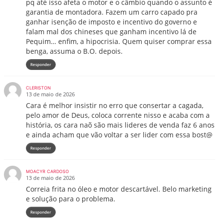
pq até isso afeta o motor e o câmbio quando o assunto é
garantia de montadora. Fazem um carro capado pra
ganhar isenção de imposto e incentivo do governo e
falam mal dos chineses que ganham incentivo lá de
Pequim… enfim, a hipocrisia. Quem quiser comprar essa
benga, assuma o B.O. depois.
Responder
CLERISTON
13 de maio de 2026
Cara é melhor insistir no erro que consertar a cagada,
pelo amor de Deus, coloca corrente nisso e acaba com a
história, os cara naõ são mais lideres de venda faz 6 anos
e ainda acham que vão voltar a ser lider com essa bost@
Responder
MOACYR CARDOSO
13 de maio de 2026
Correia frita no óleo e motor descartável. Belo marketing
e solução para o problema.
Responder