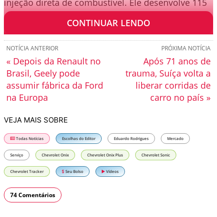
injeção direta de combustível. Ele desenvolve 115
cv de potência e 18,9 kgfm de torque.
CONTINUAR LENDO
NOTÍCIA ANTERIOR
PRÓXIMA NOTÍCIA
« Depois da Renault no
Após 71 anos de
Brasil, Geely pode
trauma, Suíça volta a
assumir fábrica da Ford
liberar corridas de
na Europa
carro no país »
VEJA MAIS SOBRE
Todas Notícias
Escolhas do Editor
Eduardo Rodrigues
Mercado
Serviço
Chevrolet Onix
Chevrolet Onix Plus
Chevrolet Sonic
Chevrolet Tracker
Seu Bolso
Vídeos
74 Comentários