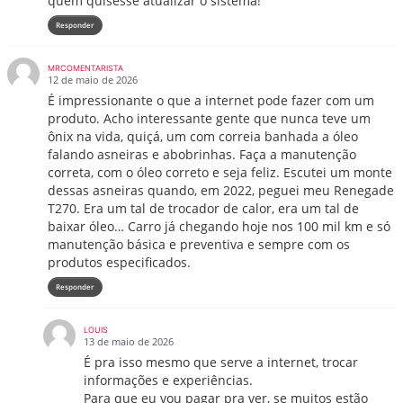
quem quisesse atualizar o sistema!
Responder
MRCOMENTARISTA
12 de maio de 2026
É impressionante o que a internet pode fazer com um
produto. Acho interessante gente que nunca teve um
ônix na vida, quiçá, um com correia banhada a óleo
falando asneiras e abobrinhas. Faça a manutenção
correta, com o óleo correto e seja feliz. Escutei um monte
dessas asneiras quando, em 2022, peguei meu Renegade
T270. Era um tal de trocador de calor, era um tal de
baixar óleo… Carro já chegando hoje nos 100 mil km e só
manutenção básica e preventiva e sempre com os
produtos especificados.
Responder
LOUIS
13 de maio de 2026
É pra isso mesmo que serve a internet, trocar
informações e experiências.
Para que eu vou pagar pra ver, se muitos estão