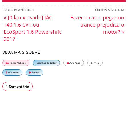
NOTÍCIA ANTERIOR
PRÓXIMA NOTÍCIA
« [0 km x usado] JAC
Fazer o carro pegar no
T40 1.6 CVT ou
tranco prejudica o
EcoSport 1.6 Powershift
motor? »
2017
VEJA MAIS SOBRE
Todas Notícias
Escolhas do Editor
AutoPapo
Serviço
Seu Bolso
Vídeos
1 Comentário