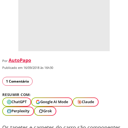
AutoPapo
Por
Publicado em 16/09/2018 às 16h30
1 Comentário
RESUMIR COM:
ChatGPT
Google AI Mode
Claude
Perplexity
Grok
Os tapetes e carpetes do carro são componentes