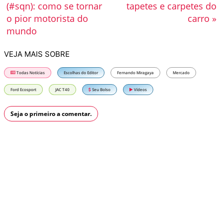
(#sqn): como se tornar
tapetes e carpetes do
o pior motorista do
carro »
mundo
VEJA MAIS SOBRE
Todas Notícias
Escolhas do Editor
Fernando Miragaya
Mercado
Ford Ecosport
JAC T40
Seu Bolso
Vídeos
Seja o primeiro a comentar.