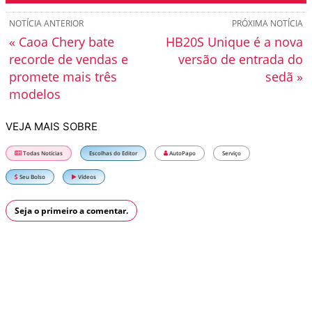
NOTÍCIA ANTERIOR
PRÓXIMA NOTÍCIA
« Caoa Chery bate
HB20S Unique é a nova
recorde de vendas e
versão de entrada do
promete mais três
sedã »
modelos
VEJA MAIS SOBRE
Todas Notícias
Escolhas do Editor
AutoPapo
Serviço
Seu Bolso
Vídeos
Seja o primeiro a comentar.