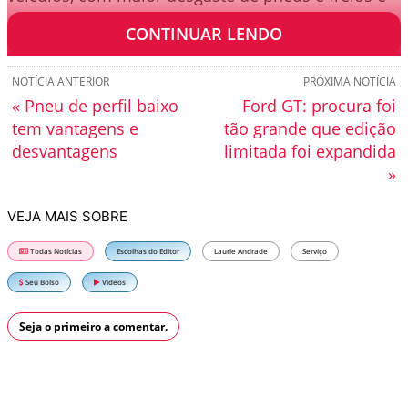
aumento do consumo de combustível.
CONTINUAR LENDO
NOTÍCIA ANTERIOR
PRÓXIMA NOTÍCIA
« Pneu de perfil baixo
Ford GT: procura foi
tem vantagens e
tão grande que edição
desvantagens
limitada foi expandida
»
VEJA MAIS SOBRE
Todas Notícias
Escolhas do Editor
Laurie Andrade
Serviço
Seu Bolso
Vídeos
Seja o primeiro a comentar.