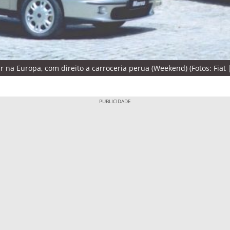
 na Europa, com direito a carroceria perua (Weekend) (Fotos: Fiat 