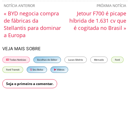
NOTÍCIA ANTERIOR
PRÓXIMA NOTÍCIA
« BYD negocia compra
Jetour F700 é picape
de fábricas da
híbrida de 1.631 cv que
Stellantis para dominar
é cogitada no Brasil »
a Europa
VEJA MAIS SOBRE
Todas Notícias
Escolhas do Editor
Lucas Silvério
Mercado
Ford
Ford Transit
Seu Bolso
Vídeos
Seja o primeiro a comentar.