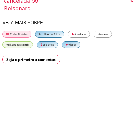
cancelada por
»
Bolsonaro
VEJA MAIS SOBRE
Todas Notícias
Escolhas do Editor
AutoPapo
Mercado
Volkswagen Kombi
Seu Bolso
Vídeos
Seja o primeiro a comentar.