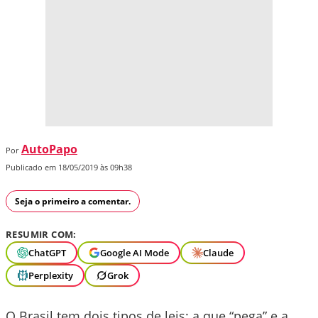
AutoPapo
Por
Publicado em 18/05/2019 às 09h38
Seja o primeiro a comentar.
RESUMIR COM:
ChatGPT
Google AI Mode
Claude
Perplexity
Grok
O Brasil tem dois tipos de leis: a que “pega” e a