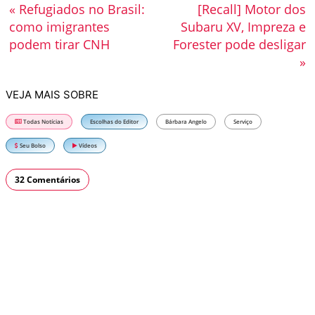
« Refugiados no Brasil:
[Recall] Motor dos
como imigrantes
Subaru XV, Impreza e
podem tirar CNH
Forester pode desligar
»
VEJA MAIS SOBRE
Todas Notícias
Escolhas do Editor
Bárbara Angelo
Serviço
Seu Bolso
Vídeos
32 Comentários