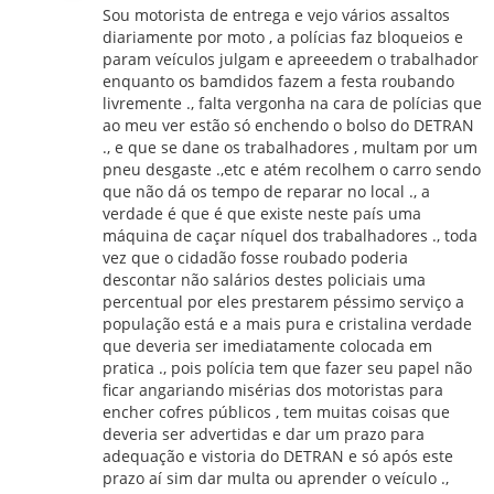
Sou motorista de entrega e vejo vários assaltos
diariamente por moto , a polícias faz bloqueios e
param veículos julgam e apreeedem o trabalhador
enquanto os bamdidos fazem a festa roubando
livremente ., falta vergonha na cara de polícias que
ao meu ver estão só enchendo o bolso do DETRAN
., e que se dane os trabalhadores , multam por um
pneu desgaste .,etc e atém recolhem o carro sendo
que não dá os tempo de reparar no local ., a
verdade é que é que existe neste país uma
máquina de caçar níquel dos trabalhadores ., toda
vez que o cidadão fosse roubado poderia
descontar não salários destes policiais uma
percentual por eles prestarem péssimo serviço a
população está e a mais pura e cristalina verdade
que deveria ser imediatamente colocada em
pratica ., pois polícia tem que fazer seu papel não
ficar angariando misérias dos motoristas para
encher cofres públicos , tem muitas coisas que
deveria ser advertidas e dar um prazo para
adequação e vistoria do DETRAN e só após este
prazo aí sim dar multa ou aprender o veículo .,