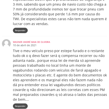
3 mm, sabendo que um pneu de navio custo não chega a
7 mm de profundidade iremos ter que trocar pneu com
50% já considerando que perde 1,6 mm por causa do
TWI. De especialistas estes caras não tem nada querem é
lucrar com as vendas.
Responder
WAGNER ANDRÉ MAIA DE OLIVEIRA
10 de abril de 2021
Tive o meu veículo preso por estepe furado e o restante
tudo ok o q devo fazer será q compensa recorrer ou não
adianta nada , porque essa lei de merda só apreende
pessoas trabalhado no local tinha um monte de
vagabundos rodando com veículos de farol apagado e
motocicleta s placas etc. E agente do bem documentos ok
eles aprendem e os marginal eles não fazem nada não
dá pra entender essa lei vagabundos desses políticos
covarde q não direcionam as leis corretas com esses PM
mal preparados covardes q só atrasa o lados das pessoas
de bem….
Responder