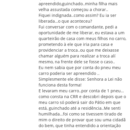
apreendido,guinchado..minha filha mais
velha assustada começou a chorar..
Fiquei indignada..como assim? Eu ia ser
liberada…o que aconteceu?
Fui conversar com o comandante, pedi a
oportunidade de me liberar, eu estava a um
quarteirão de casa com meus filhos no carro,
prometendo à ele que iria para casa e
providenciar a troca..ou que me deixasse
chamar alguém para realizar a troca alí
mesmo, na frente dele se fosse o caso..
Eu nem sabia que por conta do pneu meu
carro poderia ser apreendido ..
Simplesmente ele disse: Senhora a Lei não
funciona desta forma!
E levaram meu carro..por conta de 1 pneu…
como consta na CRR e descobri depois que o
meu carro só poderá sair do Pátio em que
está, guinchado até a residência..Me senti
humilhada…foi como se tivessem tirado de
mim o direito de provar que sou uma cidadã
do bem, que tinha entendido a orientação