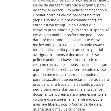
Oi Robson, aconteceu comigo nesta semana ..
Eu saí da garagem, virando a esquina, parei
no farol..aí percebi um policial começando a
circular entre os carros parados no farol
(depois soube que era o comandante), até
então estava tranquila pois achei que
estavam procurando algum carro suspeito..Aí
ele veio na minha direção e me pediu para
dar a ré me tirando da via em que estava e
me levando para a via ao lado onde estava
tendo a blitz, pediu para um outro policial
averiguar os pneus e documentos. Esse
policial pediu as chaves do carro, ele deu a
volta no carro viu os pneus, me explicou que
o pneu direito precisava ser trocado e disse
que iria me multar mas que eu poderia ir
para casa…disse que eu estaria liberada para
providenciar a troca o mais rápido possível,
pediu para aguardar para me entregar os
documentos, porém para o meu espanto ele
voltou e disse que infelizmente não podia
mais me liberar, pois o Comandante dele,
queria que o meu veículo fosse