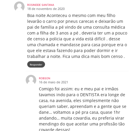
ROSINEIDE SANTANA
18 de novembro de 2020
Boa noite Aconteceu o mesmo com meu filho
levarão o carro por pneus carecas e deixarão um
pai de família a pé vindo de uma consulta médica
com a filha de 3 anos a pé , deveria ter um a pouco
de censo a policia que a vida está difícil . desse
uma chamada e mandasse para casa porque era o
que ele estava fazendo para poder dormir e ir
trabalhar a noite. Fica uma dica mais bom censo .
Responder
ROBSON
16 de maio de 2021
Comigo foi assim: eu e meu pai e irmãos
tavamos indo para o DENTISTA era longe de
casa, na avenida, eles simplesmente não
queriam saber, apreendam e a gente que se
dane… voltamos a pé pra casa, quase 1hr
andando… muita covardia, eu preferia virar
mendingo do que aceitar uma profissão tão
covarde dessas!