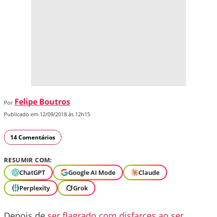
Felipe Boutros
Por
Publicado em 12/09/2018 às 12h15
14 Comentários
RESUMIR COM:
ChatGPT
Google AI Mode
Claude
Perplexity
Grok
Depois de
ser flagrado com disfarces ao ser