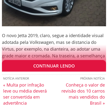
O novo Jetta 2019, claro, segue a identidade visual
adotada pela Volkswagen, mas se distancia do
Virtus, por exemplo, na dianteira, ao adotar uma
grade maior e cromada. Na traseira, a semelhança
é maior.
CONTINUAR LENDO
NOTÍCIA ANTERIOR
PRÓXIMA NOTÍCIA
« Multa por infração
Conheça o valor de
leve ou média deverá
revisão dos 10 carros
ser convertida em
mais vendidos do
advertência
Brasil »