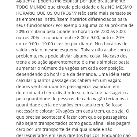
Alguém aí poderia me explicar por que praticamente
TODO MUNDO que circula pela cidade o faz NO MESMO
HORÁRIO QUE OS OUTROS??? Não seria mais sensato se
as empresas instituíssem horários diferenciados para
seus funcionários? Por exemplo alguma coisa próxima de
20% circularia pela cidade no horário de 7:00 às 8:00;
outros 20% circulariam entre 8:00 e 9:00; outros 20%
entre 9:00 e 10:00 e assim por diante. Nos horários de
saída seria o mesmo esquema. Talvez não acabe com o
problema, mas pode aliviar alguma coisa. No caso dos
trens a solução aparentemente é a mais simples: basta
aumentar o número de vagões em cada composição,
dependendo do horário e da demanda. Uma idéia seria
calcular quantos passageiros cabem em um vagão;
depois verificar quantos passageiros viajariam em
determinado trem; dividindo-se o total de passageiros
pela quantidade de pessoas de cada vagão teríamos a
quantidade certa de vagões em cada trem. Se fosse
necessário colocar 50vagões em cada trem, que seja. O
que precisa acontecer é fazer com que os passageiros
não sejam transportados como gado, afinal, eles pagam
caro por um transporte de má qualidade e são
desrespeitados em seus direitos básicos. Enquanto não