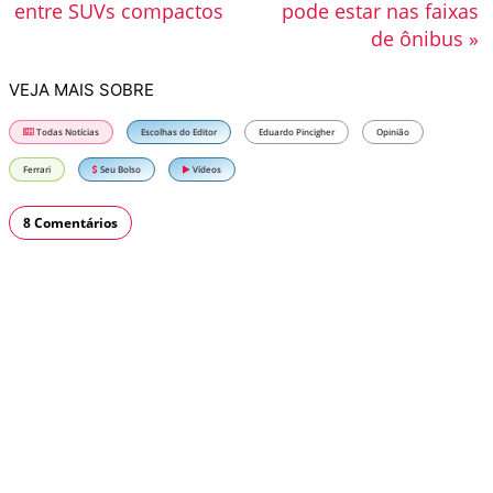
entre SUVs compactos
pode estar nas faixas
de ônibus »
VEJA MAIS SOBRE
Todas Notícias
Escolhas do Editor
Eduardo Pincigher
Opinião
Ferrari
Seu Bolso
Vídeos
8 Comentários