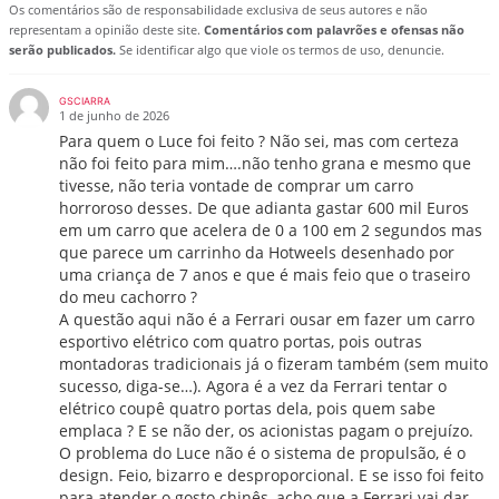
Os comentários são de responsabilidade exclusiva de seus autores e não
representam a opinião deste site.
Comentários com palavrões e ofensas não
serão publicados.
Se identificar algo que viole os termos de uso, denuncie.
GSCIARRA
1 de junho de 2026
Para quem o Luce foi feito ? Não sei, mas com certeza
não foi feito para mim….não tenho grana e mesmo que
tivesse, não teria vontade de comprar um carro
horroroso desses. De que adianta gastar 600 mil Euros
em um carro que acelera de 0 a 100 em 2 segundos mas
que parece um carrinho da Hotweels desenhado por
uma criança de 7 anos e que é mais feio que o traseiro
do meu cachorro ?
A questão aqui não é a Ferrari ousar em fazer um carro
esportivo elétrico com quatro portas, pois outras
montadoras tradicionais já o fizeram também (sem muito
sucesso, diga-se…). Agora é a vez da Ferrari tentar o
elétrico coupê quatro portas dela, pois quem sabe
emplaca ? E se não der, os acionistas pagam o prejuízo.
O problema do Luce não é o sistema de propulsão, é o
design. Feio, bizarro e desproporcional. E se isso foi feito
para atender o gosto chinês, acho que a Ferrari vai dar