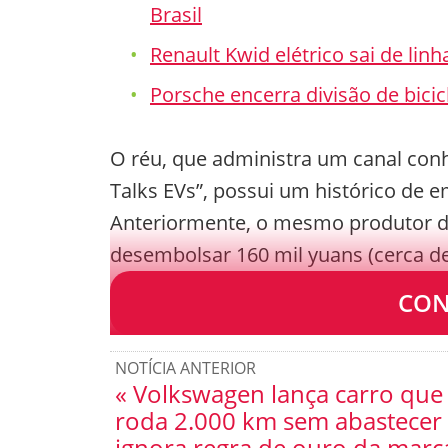
Brasil
Renault Kwid elétrico sai de lin
Porsche encerra divisão de bici
O réu, que administra um canal con
Talks EVs”, possui um histórico de e
Anteriormente, o mesmo produtor d
desembolsar 160 mil yuans (cerca d
semelhante, movido conjuntamente p
CON
NOTÍCIA ANTERIOR
« Volkswagen lança carro que
roda 2.000 km sem abastecer
ignora regra de ouro da marc