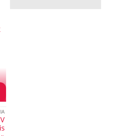
r
IA
UV
is
 »