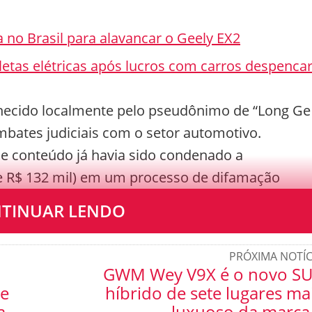
ha no Brasil para alavancar o Geely EX2
cletas elétricas após lucros com carros despenca
hecido localmente pelo pseudônimo de “Long Ge
mbates judiciais com o setor automotivo.
e conteúdo já havia sido condenado a
e R$ 132 mil) em um processo de difamação
elas marcas asiáticas Seres e Aito.
TINUAR LENDO
PRÓXIMA NOTÍC
GWM Wey V9X é o novo S
 e
híbrido de sete lugares ma
a
luxuoso da marca