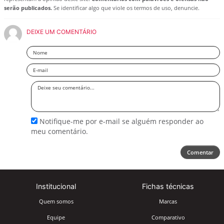
serão publicados.
Se identificar algo que viole os termos de uso, denuncie.
DEIXE UM COMENTÁRIO
Nome
Email
Deixe
seu
comentário
Notifique-me por e-mail se alguém responder ao
meu comentário.
Comentar
Institucional
Fichas técnicas
Quem somos
Marcas
Equipe
Comparativo