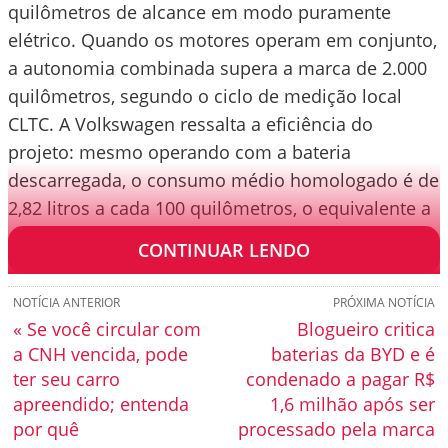
quilômetros de alcance em modo puramente
elétrico. Quando os motores operam em conjunto,
a autonomia combinada supera a marca de 2.000
quilômetros, segundo o ciclo de medição local
CLTC. A Volkswagen ressalta a eficiência do
projeto: mesmo operando com a bateria
descarregada, o consumo médio homologado é de
2,82 litros a cada 100 quilômetros, o equivalente a
expressivos 35,4 km/l.
CONTINUAR LENDO
NOTÍCIA ANTERIOR
PRÓXIMA NOTÍCIA
« Se você circular com
Blogueiro critica
a CNH vencida, pode
baterias da BYD e é
ter seu carro
condenado a pagar R$
apreendido; entenda
1,6 milhão após ser
por quê
processado pela marca