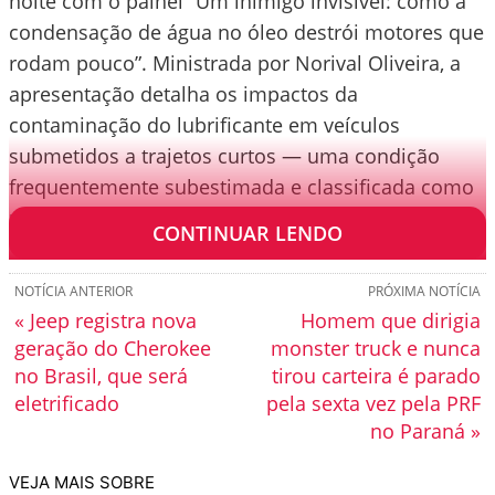
noite com o painel “Um inimigo invisível: como a
condensação de água no óleo destrói motores que
rodam pouco”. Ministrada por Norival Oliveira, a
apresentação detalha os impactos da
contaminação do lubrificante em veículos
submetidos a trajetos curtos — uma condição
frequentemente subestimada e classificada como
uso severo.
CONTINUAR LENDO
NOTÍCIA ANTERIOR
PRÓXIMA NOTÍCIA
« Jeep registra nova
Homem que dirigia
geração do Cherokee
monster truck e nunca
no Brasil, que será
tirou carteira é parado
eletrificado
pela sexta vez pela PRF
no Paraná »
VEJA MAIS SOBRE