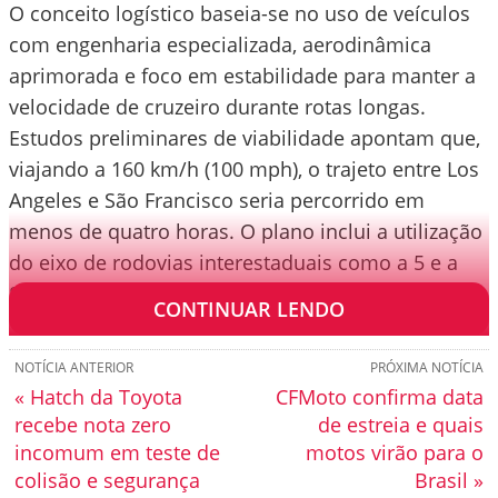
O conceito logístico baseia-se no uso de veículos
com engenharia especializada, aerodinâmica
aprimorada e foco em estabilidade para manter a
velocidade de cruzeiro durante rotas longas.
Estudos preliminares de viabilidade apontam que,
viajando a 160 km/h (100 mph), o trajeto entre Los
Angeles e São Francisco seria percorrido em
menos de quatro horas. O plano inclui a utilização
do eixo de rodovias interestaduais como a 5 e a
80, além da U.S. Route 101.
CONTINUAR LENDO
NOTÍCIA ANTERIOR
PRÓXIMA NOTÍCIA
« Hatch da Toyota
CFMoto confirma data
recebe nota zero
de estreia e quais
incomum em teste de
motos virão para o
colisão e segurança
Brasil »