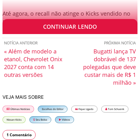
Até agora, o recall não atinge o Kicks vendido no
Brasil.
CONTINUAR LENDO
NOTÍCIA ANTERIOR
PRÓXIMA NOTÍCIA
« Além de modelo a
Bugatti lança TV
etanol, Chevrolet Onix
dobrável de 137
2027 conta com 14
polegadas que deve
outras versões
custar mais de R$ 1
milhão »
VEJA MAIS SOBRE
Últimas Notícias
Escolhas do Editor
Fique Ligado
Tom Schuenk
Nissan Kicks
Seu Bolso
Vídeos
1 Comentário