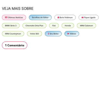
VEJA MAIS SOBRE
Últimas Notícias
Escolhas do Editor
Boris Feldman
Fique Ligado
BMW Série 3
Chevrolet Onix Plus
Fiat
Honda
MINI Clubman
MINI Countryman
Volvo S60
Seu Bolso
Vídeos
1 Comentário