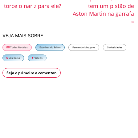
torce o nariz para ele?
tem um pistão de
Aston Martin na garrafa
»
VEJA MAIS SOBRE
Todas Notícias
Escolhas do Editor
Fernando Miragaya
Curiosidades
Seu Bolso
Vídeos
Seja o primeiro a comentar.