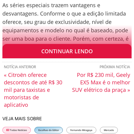
As séries especiais trazem vantagens e
desvantagens. Conforme o que a edição limitada
oferece, seu grau de exclusividade, nível de
equipamentos e modelo no qual é baseado, pode
ser uma boa para o cliente. Porém, com certeza, é
sempre uma boa para a montadora.
CONTINUAR LENDO
NOTÍCIA ANTERIOR
PRÓXIMA NOTÍCIA
« Citroën oferece
Por R$ 230 mil, Geely
descontos de até R$ 30
EX5 Max é o melhor
mil para taxistas e
SUV elétrico da praça »
motoristas de
aplicativo
VEJA MAIS SOBRE
Todas Notícias
Escolhas do Editor
Fernando Miragaya
Mercado