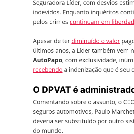
Seguradora Líder, com desvios esti
indevidos. Enquanto inquéritos co
pelos crimes
continuam em liberda
Apesar de ter
diminuído o valor
pago
últimos anos, a Líder também vem
AutoPapo
, com exclusividade, inú
recebendo
a indenização que é seu d
O DPVAT é administrad
Comentando sobre o assunto, o CEO
seguros automotivos, Paulo Marchett
deveria ser substituído por outro s
do mundo.