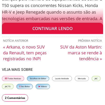
T50 supera os concorrentes Nissan Kicks, Honda
HR-V e Jeep Renegade quando o assunto são as
tecnologias embarcadas nas versões de entrada. A
relação custo-benefício do carro agrada.
CONTINUAR LENDO
NOTÍCIA ANTERIOR
PRÓXIMA NOTÍCIA
« Arkana, o novo SUV
SUV da Aston Martin:
da Renault, tem peças
marca se rende à
registradas no INPI
tendência »
VEJA MAIS SOBRE
Todas Notícias
Escolhas do Editor
Laurie Andrade
Mercado
JAC
JAC T5
Seu Bolso
Vídeos
2 Comentários