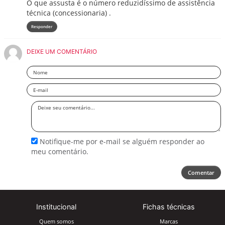
O que assusta é o número reduzidíssimo de assistência
técnica (concessionaria) .
Responder
DEIXE UM COMENTÁRIO
Nome
Email
Deixe
seu
comentário
Notifique-me por e-mail se alguém responder ao
meu comentário.
Comentar
Institucional
Fichas técnicas
Quem somos
Marcas