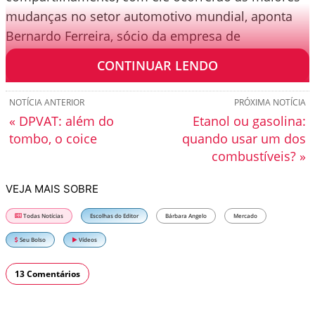
mudanças no setor automotivo mundial, aponta
Bernardo Ferreira, sócio da empresa de
consultoria McKinsey.
CONTINUAR LENDO
NOTÍCIA ANTERIOR
PRÓXIMA NOTÍCIA
« DPVAT: além do
Etanol ou gasolina:
tombo, o coice
quando usar um dos
combustíveis? »
VEJA MAIS SOBRE
Todas Notícias
Escolhas do Editor
Bárbara Angelo
Mercado
Seu Bolso
Vídeos
13 Comentários