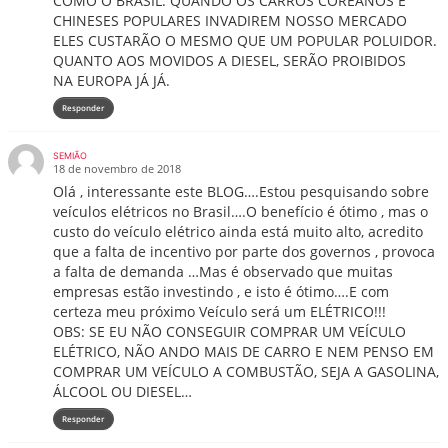
COMO O BRASIL. QUANDO OS CARROS COREANOS E
CHINESES POPULARES INVADIREM NOSSO MERCADO
ELES CUSTARÃO O MESMO QUE UM POPULAR POLUIDOR.
QUANTO AOS MOVIDOS A DIESEL, SERÃO PROIBIDOS
NA EUROPA JÁ JÁ.
Responder
SEMIÃO
18 de novembro de 2018
Olá , interessante este BLOG….Estou pesquisando sobre
veículos elétricos no Brasil….O benefício é ótimo , mas o
custo do veículo elétrico ainda está muito alto, acredito
que a falta de incentivo por parte dos governos , provoca
a falta de demanda …Mas é observado que muitas
empresas estão investindo , e isto é ótimo….E com
certeza meu próximo Veículo será um ELÉTRICO!!!
OBS: SE EU NÃO CONSEGUIR COMPRAR UM VEÍCULO
ELÉTRICO, NÃO ANDO MAIS DE CARRO E NEM PENSO EM
COMPRAR UM VEÍCULO A COMBUSTÃO, SEJA A GASOLINA,
ÁLCOOL OU DIESEL…
Responder