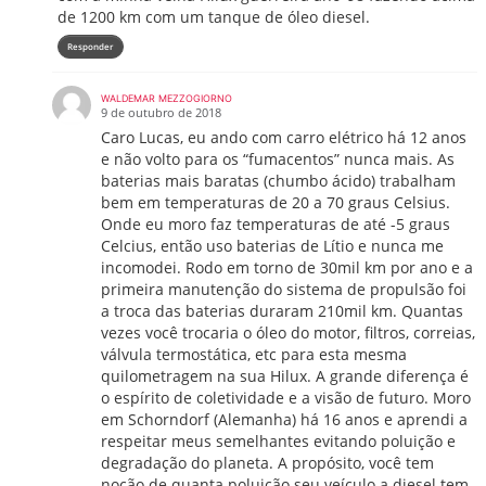
de 1200 km com um tanque de óleo diesel.
Responder
WALDEMAR MEZZOGIORNO
9 de outubro de 2018
Caro Lucas, eu ando com carro elétrico há 12 anos
e não volto para os “fumacentos” nunca mais. As
baterias mais baratas (chumbo ácido) trabalham
bem em temperaturas de 20 a 70 graus Celsius.
Onde eu moro faz temperaturas de até -5 graus
Celcius, então uso baterias de Lítio e nunca me
incomodei. Rodo em torno de 30mil km por ano e a
primeira manutenção do sistema de propulsão foi
a troca das baterias duraram 210mil km. Quantas
vezes você trocaria o óleo do motor, filtros, correias,
válvula termostática, etc para esta mesma
quilometragem na sua Hilux. A grande diferença é
o espírito de coletividade e a visão de futuro. Moro
em Schorndorf (Alemanha) há 16 anos e aprendi a
respeitar meus semelhantes evitando poluição e
degradação do planeta. A propósito, você tem
noção de quanta poluição seu veículo a diesel tem