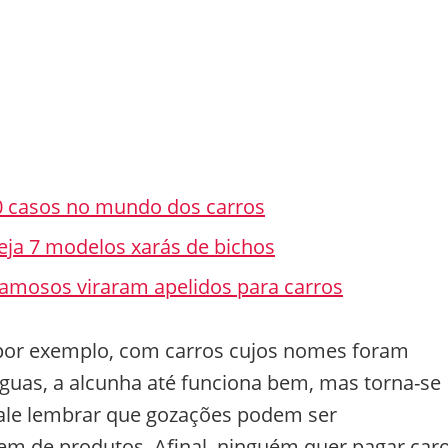
0 casos no mundo dos carros
veja 7 modelos xarás de bichos
 famosos viraram apelidos para carros
, por exemplo, com carros cujos nomes foram
nguas, a alcunha até funciona bem, mas torna-se
 Vale lembrar que gozações podem ser
m de produtos. Afinal, ninguém quer pagar car