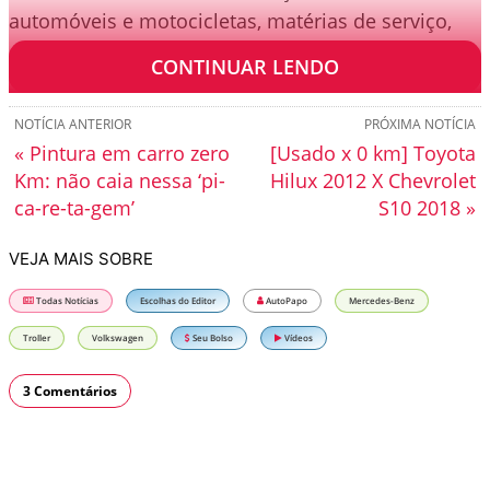
automóveis e motocicletas, matérias de serviço,
curiosidades e detalhes sobre a história do setor.
CONTINUAR LENDO
NOTÍCIA ANTERIOR
PRÓXIMA NOTÍCIA
« Pintura em carro zero
[Usado x 0 km] Toyota
Km: não caia nessa ‘pi-
Hilux 2012 X Chevrolet
ca-re-ta-gem’
S10 2018 »
VEJA MAIS SOBRE
Todas Notícias
Escolhas do Editor
AutoPapo
Mercedes-Benz
Troller
Volkswagen
Seu Bolso
Vídeos
3 Comentários